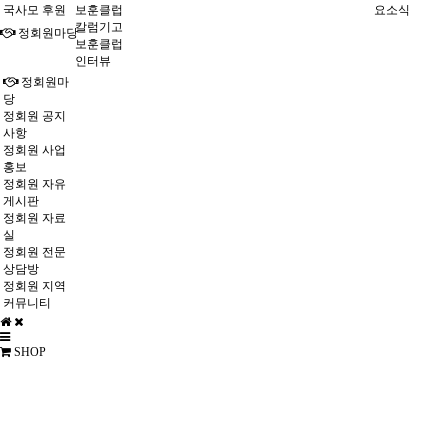
국사모 후원
보훈클럽
요소식
칼럼기고
정회원마당
보훈클럽
인터뷰
정회원마
당
정회원 공지
사항
정회원 사업
홍보
정회원 자유
게시판
정회원 자료
실
정회원 전문
상담방
정회원 지역
커뮤니티
SHOP