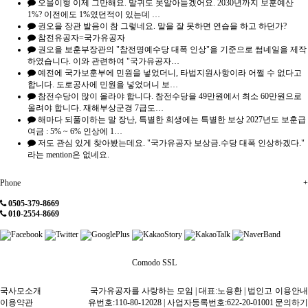
오을이형 이제 그만해요. 말귀도 못알아듣겠어요. 2030년까지 보훈예산
1%? 이전에도 1%였던적이 있는데 …
권오을 장관 발음이 참 그렇네요. 말을 잘 못하면 연습을 하고 하던가?
참전유공자=국가유공자
권오을 보훈부장관의 "참전명예수당 대폭 인상"을 기준으로 썸네일을 제작
하였습니다. 이와 관련하여 "국가유공자…
예전에 국가보훈부에 민원을 넣었더니, 타법지원사항이라 어쩔 수 없다고
합니다. 도로공사에 민원을 넣었더니 보…
참전수당이 많이 올라야 합니다. 참전수당을 49만원에서 최소 60만원으로
올려야 합니다. 재해부상군경 7급도…
해마다 되풀이하는 말 장난, 특별한 희생에는 특별한 보상 2027년도 보훈급
여금 : 5% ~ 6% 인상에 1…
저도 관심 있게 찾아봤는데요. "국가유공자 보상금.수당 대폭 인상하겠다."
라는 mention은 없네요.
Phone
+
0505-379-8669
010-2554-8669
Comodo SSL
국사모소개
국가유공자를 사랑하는 모임 | 대표:노용환 | 법인고
이용안내
이용약관
유번호:110-80-12028 | 사업자등록번호:622-20-01001
문의하기