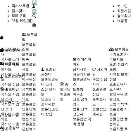
국사모후원
로그인
즐겨찾기
회원가입
RSS 구독
정보찾기
08월 10일(월)
쇼핑몰
보훈클
럽
보훈클럽
국사모안
소개
보훈정보
국사모안내
내
보훈클럽
국가보훈 가
국사모 소개
방송
참여정책
이드지도
보훈클럽
국사모 대표
보훈클럽
마당
보훈 취업 정
인사말
사설
보훈인
공지사항
상담마
보방
국사모 조직
보훈클럽
권센터
자유게시판
당
지역별 보훈
보훈인권센터
도
예우위상
보훈인권센
보훈관련뉴
주요 상담
정보
국사모 상담
보훈클럽
터 소개
홍
스
사례
보훈안내자
안내
홍보마당
정책법률
소장 인사
보마당
토론방
보훈관련
료 FAQ
국사모 사업
보훈클럽
말
회원홍
해우소
상담
할인우대 생
단 소개
의료
인권센터
보
정보 공개
물어보세
활정보
참여정책마당
국사모 사업
보훈클럽
공지사항
청구
요
노병의 독백
단 소식
인물단체
보훈인권센
법률 정책
법률상담
보훈관련 자
국사모 이용
보훈클럽
터 상담
성명서
게시판
료실
상담마당
약관
행정기관
보훈입법 국
법률입법 행
국사모 이용
보훈클럽
회 동향
정예규
보훈정보
안내
관련뉴스
보훈처등 주