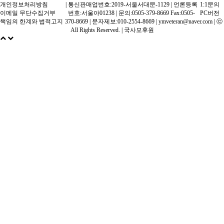
개인정보처리방침
| 통신판매업번호:2019-서울서대문-1129 | 언론등록
1:1문의
이메일 무단수집거부
번호:서울아01238 | 문의:0505-379-8669 Fax:0505-
PC버전
책임의 한계와 법적고지
370-8669 | 문자제보:010-2554-8669 | ymveteran@naver.com | ⓒ
All Rights Reserved. |
국사모후원