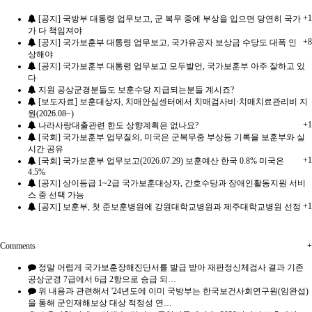
+1
[공지] 국방부 대통령 업무보고, 군 복무 중에 부상을 입으면 당연히 국가
가 다 책임져야
+8
[공지] 국가보훈부 대통령 업무보고, 국가유공자 보상금 수당도 대폭 인
상해야
[공지] 국가보훈부 대통령 업무보고 모두발언, 국가보훈부 아주 잘하고 있
다
지원 공상군경분들도 보훈수당 지급되는분들 계시죠?
[보도자료] 보훈대상자, 치매안심센터에서 치매검사비·치매치료관리비 지
원(2026.08~)
+1
나라사랑대출관련 한도 상향계획은 없나요?
[국회] 국가보훈부 업무질의, 미국은 군복무중 부상등 기록을 보훈부와 실
시간 공유
+1
[국회] 국가보훈부 업무보고(2026.07.29) 보훈예산 한국 0.8% 미국은
4.5%
[공지] 상이등급 1~2급 국가보훈대상자, 간호수당과 장애인활동지원 서비
스 중 선택 가능
+1
[공지] 보훈부, 첫 준보훈병원에 강원대학교병원과 제주대학교병원 선정
Comments
+
정말 어렵게 국가보훈장해진단서를 발급 받아 재판정신체검사 결과 기존
공상군경 7급에서 6급 2항으로 승급 되…
위 내용과 관련해서 '24년도에 이미 국방부는 한국보건사회연구원(임완섭)
을 통해 군인재해보상 대상 적정성 연…