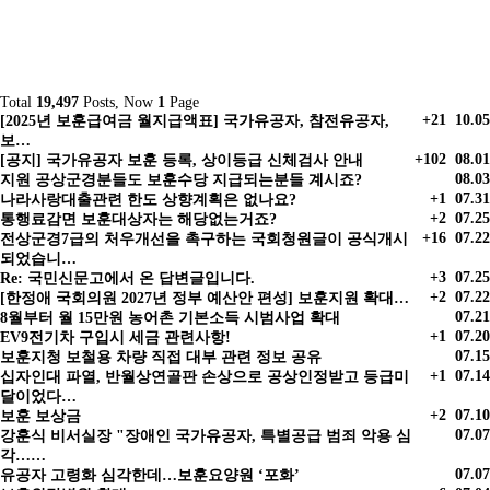
Total
19,497
Posts, Now
1
Page
+21
10.05
[2025년 보훈급여금 월지급액표] 국가유공자, 참전유공자,
보…
+102
08.01
[공지] 국가유공자 보훈 등록, 상이등급 신체검사 안내
08.03
지원 공상군경분들도 보훈수당 지급되는분들 계시죠?
+1
07.31
나라사랑대출관련 한도 상향계획은 없나요?
+2
07.25
통행료감면 보훈대상자는 해당없는거죠?
+16
07.22
전상군경7급의 처우개선을 촉구하는 국회청원글이 공식개시
되었습니…
+3
07.25
Re: 국민신문고에서 온 답변글입니다.
+2
07.22
[한정애 국회의원 2027년 정부 예산안 편성] 보훈지원 확대…
07.21
8월부터 월 15만원 농어촌 기본소득 시범사업 확대
+1
07.20
EV9전기차 구입시 세금 관련사항!
07.15
보훈지청 보철용 차량 직접 대부 관련 정보 공유
+1
07.14
십자인대 파열, 반월상연골판 손상으로 공상인정받고 등급미
달이었다…
+2
07.10
보훈 보상금
07.07
강훈식 비서실장 "장애인 국가유공자, 특별공급 범죄 악용 심
각……
07.07
유공자 고령화 심각한데…보훈요양원 ‘포화’