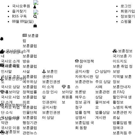
국사모후원
로그인
즐겨찾기
회원가입
RSS 구독
정보찾기
08월 09일(일)
쇼핑몰
보훈클
럽
보훈클럽
국사모안
소개
보훈정보
국사모안내
내
보훈클럽
국가보훈 가
국사모 소개
방송
참여정책
이드지도
보훈클럽
국사모 대표
보훈클럽
마당
보훈 취업 정
인사말
사설
보훈인
공지사항
상담마
보방
국사모 조직
보훈클럽
권센터
자유게시판
당
지역별 보훈
보훈인권센터
도
예우위상
보훈인권센
보훈관련뉴
주요 상담
정보
국사모 상담
보훈클럽
터 소개
홍
스
사례
보훈안내자
안내
홍보마당
정책법률
소장 인사
보마당
토론방
보훈관련
료 FAQ
국사모 사업
보훈클럽
말
회원홍
해우소
상담
할인우대 생
단 소개
의료
인권센터
보
정보 공개
물어보세
활정보
참여정책마당
국사모 사업
보훈클럽
공지사항
청구
요
노병의 독백
단 소식
인물단체
보훈인권센
법률 정책
법률상담
보훈관련 자
국사모 이용
보훈클럽
터 상담
성명서
게시판
료실
상담마당
약관
행정기관
보훈입법 국
법률입법 행
국사모 이용
보훈클럽
회 동향
정예규
보훈정보
안내
관련뉴스
보훈처등 주