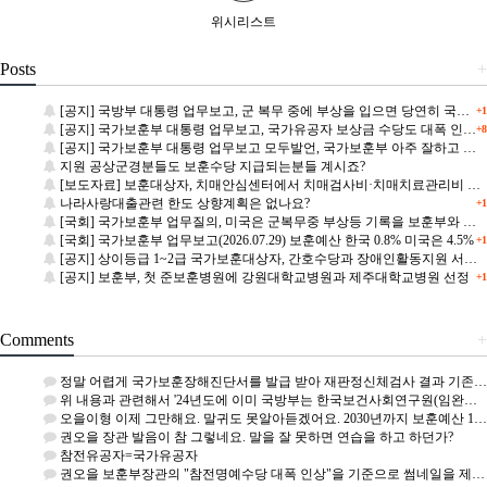
위시리스트
Posts
+
[공지] 국방부 대통령 업무보고, 군 복무 중에 부상을 입으면 당연히 국가가 다 책임져야
+1
[공지] 국가보훈부 대통령 업무보고, 국가유공자 보상금 수당도 대폭 인상해야
+8
[공지] 국가보훈부 대통령 업무보고 모두발언, 국가보훈부 아주 잘하고 있다
지원 공상군경분들도 보훈수당 지급되는분들 계시죠?
[보도자료] 보훈대상자, 치매안심센터에서 치매검사비·치매치료관리비 지원(2026.08~)
나라사랑대출관련 한도 상향계획은 없나요?
+1
[국회] 국가보훈부 업무질의, 미국은 군복무중 부상등 기록을 보훈부와 실시간 공유
[국회] 국가보훈부 업무보고(2026.07.29) 보훈예산 한국 0.8% 미국은 4.5%
+1
[공지] 상이등급 1~2급 국가보훈대상자, 간호수당과 장애인활동지원 서비스 중 선택 가능
[공지] 보훈부, 첫 준보훈병원에 강원대학교병원과 제주대학교병원 선정
+1
Comments
+
정말 어렵게 국가보훈장해진단서를 발급 받아 재판정신체검사 결과 기존 공상군경 7급에서 6급 2항으로 승급 되…
위 내용과 관련해서 '24년도에 이미 국방부는 한국보건사회연구원(임완섭)을 통해 군인재해보상 대상 적정성 연…
오을이형 이제 그만해요. 말귀도 못알아듣겠어요. 2030년까지 보훈예산 1%? 이전에도 1%였던적이 있는데 …
권오을 장관 발음이 참 그렇네요. 말을 잘 못하면 연습을 하고 하던가?
참전유공자=국가유공자
권오을 보훈부장관의 "참전명예수당 대폭 인상"을 기준으로 썸네일을 제작하였습니다. 이와 관련하여 "국가유공자…