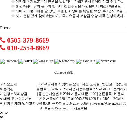
예전에 국가보훈부에 민원을 넣었더니, 타법지원사항이라 어쩔 수 없다고 합니다. 도로공사에 민원을 넣었더니 보…
참전수당이 많이 올라야 합니다. 참전수당을 49만원에서 최소 60만원으로 올려야 합니다. 재해부상군경 7급도…
해마다 되풀이하는 말 장난, 특별한 희생에는 특별한 보상 2027년도 보훈급여금 : 5% ~ 6% 인상에 1…
저도 관심 있게 찾아봤는데요. "국가유공자 보상금.수당 대폭 인상하겠다." 라는 mention은 없네요.
Phone
+
0505-379-8669
010-2554-8669
Comodo SSL
국사모소개
국가유공자를 사랑하는 모임 | 대표:노용환 | 법인고
이용안내
이용약관
유번호:110-80-12028 | 사업자등록번호:622-20-01001
문의하기
개인정보처리방침
| 통신판매업번호:2019-서울서대문-1129 | 언론등록
1:1문의
이메일 무단수집거부
번호:서울아01238 | 문의:0505-379-8669 Fax:0505-
PC버전
책임의 한계와 법적고지
370-8669 | 문자제보:010-2554-8669 | ymveteran@naver.com | ⓒ
All Rights Reserved. |
국사모후원