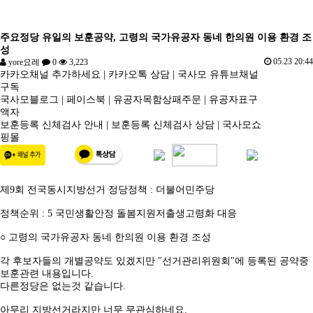
주요정당 유일의 보훈공약, 고령의 국가유공자 동네 한의원 이용 환경 조
성
05.23 20:44
yore요레
0
3,223
카카오채널 추가하세요
|
카카오톡 상담
|
국사모 유튜브채널
구독
국사모블로그
|
페이스북
|
유공자목함상패주문
|
유공자표구
액자
보훈등록 신체검사 안내
|
보훈등록 신체검사 상담
|
국사모쇼
핑몰
제9회 전국동시지방선거 정당정책 : 더불어민주당
정책순위 : 5 국민생활안정 돌봄지원저출생고령화 대응
○ 고령의 국가유공자 동네 한의원 이용 환경 조성
각 후보자들의 개별공약도 있겠지만 "선거관리위원회"에 등록된 공약중
보훈관련 내용입니다.
다른정당은 없는것 같습니다.
아무리 지방선거라지만 너무 무관심하네요.