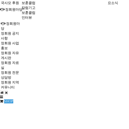
국사모 후원
보훈클럽
요소식
칼럼기고
정회원마당
보훈클럽
인터뷰
정회원마
당
정회원 공지
사항
정회원 사업
홍보
정회원 자유
게시판
정회원 자료
실
정회원 전문
상담방
정회원 지역
커뮤니티
SHOP